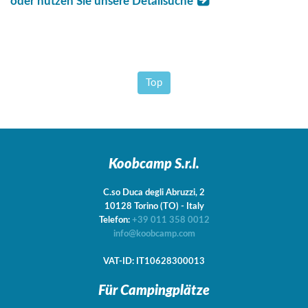
oder nutzen Sie unsere Detailsuche
Top
Koobcamp S.r.l.
C.so Duca degli Abruzzi, 2
10128
Torino
(TO)
-
Italy
Telefon:
+39 011 358 0012
info@koobcamp.com
VAT-ID: IT10628300013
Für Campingplätze