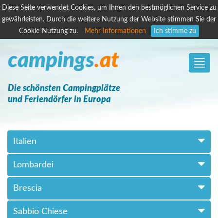
Diese Seite verwendet Cookies, um Ihnen den bestmöglichen Service zu
gewährleisten. Durch die weitere Nutzung der Website stimmen Sie der
Cookie-Nutzung zu.
Mehr Informationen
Ich stimme zu
campings
.at
Toggle
naviga
Die schönsten Campingplätze
und Feriendörfer in Europa
Italien
Lombardei
Brescia
Sabbio Chiese