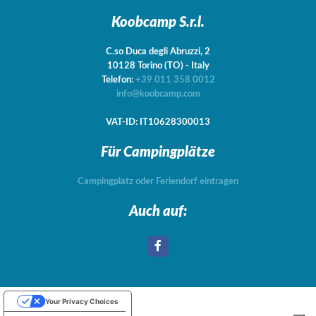
Koobcamp S.r.l.
C.so Duca degli Abruzzi, 2
10128
Torino
(TO)
-
Italy
Telefon:
+39 011 358 0012
info@koobcamp.com
VAT-ID: IT10628300013
Für Campingplätze
Campingplatz oder Feriendorf eintragen
Auch auf:
Your Privacy Choices