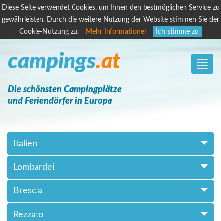
Diese Seite verwendet Cookies, um Ihnen den bestmöglichen Service zu
gewährleisten. Durch die weitere Nutzung der Website stimmen Sie der
Cookie-Nutzung zu.
Mehr Informationen
Ich stimme zu
campings
.at
Toggle
naviga
Die schönsten Campingplätze
und Feriendörfer in Europa
Italien
Lombardei
Brescia
Rezzato