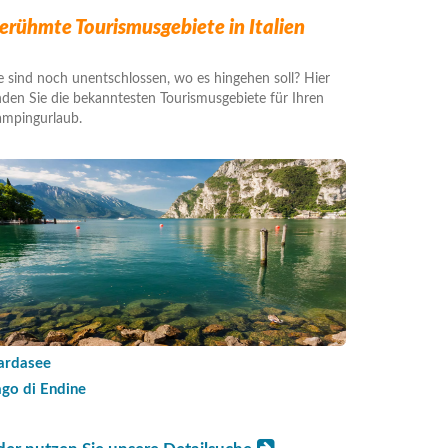
erühmte Tourismusgebiete in Italien
e sind noch unentschlossen, wo es hingehen soll? Hier
nden Sie die bekanntesten Tourismusgebiete für Ihren
mpingurlaub.
ardasee
ago di Endine