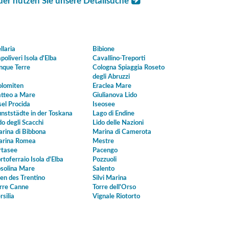
der nutzen Sie unsere Detailsuche
llaria
Bibione
poliveri Isola d'Elba
Cavallino-Treporti
nque Terre
Cologna Spiaggia Roseto
degli Abruzzi
lomiten
Eraclea Mare
tteo a Mare
Giulianova Lido
sel Procida
Iseosee
nststädte in der Toskana
Lago di Endine
do degli Scacchi
Lido delle Nazioni
rina di Bibbona
Marina di Camerota
rina Romea
Mestre
tasee
Pacengo
rtoferraio Isola d'Elba
Pozzuoli
solina Mare
Salento
en des Trentino
Silvi Marina
rre Canne
Torre dell'Orso
rsilia
Vignale Riotorto