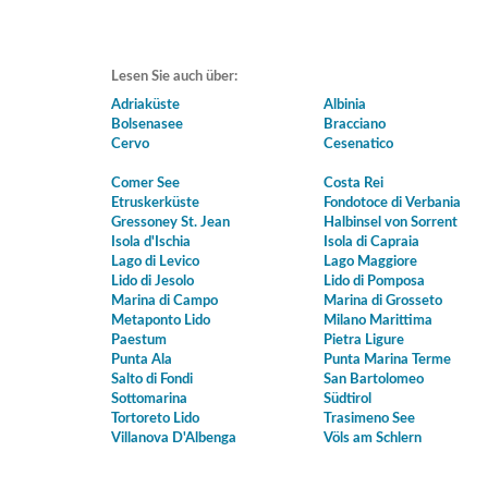
Lesen Sie auch über:
Adriaküste
Albinia
Bolsenasee
Bracciano
Cervo
Cesenatico
Comer See
Costa Rei
Etruskerküste
Fondotoce di Verbania
Gressoney St. Jean
Halbinsel von Sorrent
Isola d'Ischia
Isola di Capraia
Lago di Levico
Lago Maggiore
Lido di Jesolo
Lido di Pomposa
Marina di Campo
Marina di Grosseto
Metaponto Lido
Milano Marittima
Paestum
Pietra Ligure
Punta Ala
Punta Marina Terme
Salto di Fondi
San Bartolomeo
Sottomarina
Südtirol
Tortoreto Lido
Trasimeno See
Villanova D'Albenga
Völs am Schlern