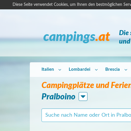
Diese Seite verwendet Cookies, um Ihnen den bestmöglichen Serv
Die
campings
.at
und 
Italien
Lombardei
Brescia
Campingplätze und Ferien
Pralboino