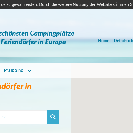
ice zu gewährleisten. Durch die weitere Nutzung der Website stimmen S
 schönsten Campingplätze
Feriendörfer in Europa
Home
Detailsuc
Pralboino
dörfer in