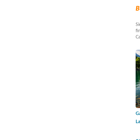
B
Si
fi
Ca
G
L