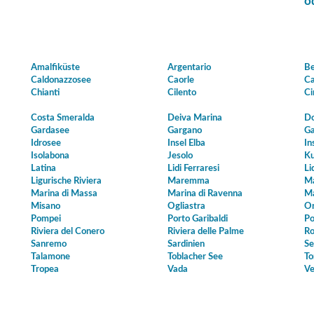
o
Amalfiküste
Argentario
Be
Caldonazzosee
Caorle
Ca
Chianti
Cilento
Ci
Costa Smeralda
Deiva Marina
Do
Gardasee
Gargano
Ga
Idrosee
Insel Elba
In
Isolabona
Jesolo
Ku
Latina
Lidi Ferraresi
Li
Ligurische Riviera
Maremma
Ma
Marina di Massa
Marina di Ravenna
Ma
Misano
Ogliastra
Or
Pompei
Porto Garibaldi
Po
Riviera del Conero
Riviera delle Palme
Ro
Sanremo
Sardinien
Se
Talamone
Toblacher See
To
Tropea
Vada
Ve