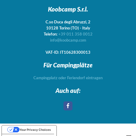
Koobcamp S.r.l.
C.so Duca degli Abruzzi, 2
10128
Torino
(TO)
-
Italy
Telefon:
+39 011 358 0012
info@koobcamp.com
VAT-ID: IT10628300013
Für Campingplätze
Campingplatz oder Feriendorf eintragen
Auch auf:
Your Privacy Choices