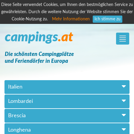
Diese Seite verwendet Cookies, um Ihnen den bestmöglichen Service zu
gewährleisten. Durch die weitere Nutzung der Website stimmen Sie der
Cookie-Nutzung zu.
Mehr Informationen
Ich stimme zu
campings
.at
Toggle
naviga
Die schönsten Campingplätze
und Feriendörfer in Europa
Italien
Lombardei
Brescia
Longhena