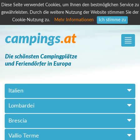
Diese Seite verwendet Cookies, um Ihnen den bestmöglichen Service zu
gewährleisten. Durch die weitere Nutzung der Website stimmen Sie der
Cookie-Nutzung zu.
Mehr Informationen
Ich stimme zu
campings
.at
Toggle
naviga
Die schönsten Campingplätze
und Feriendörfer in Europa
Italien
Lombardei
Brescia
Vallio Terme