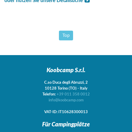
oder nutzen Sie unsere Detailsuche
Top
Koobcamp S.r.l.
C.so Duca degli Abruzzi, 2
10128
Torino
(TO)
-
Italy
Telefon:
+39 011 358 0012
info@koobcamp.com
VAT-ID: IT10628300013
Für Campingplätze