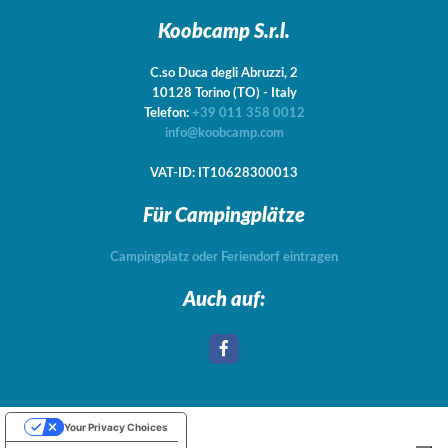
Koobcamp S.r.l.
C.so Duca degli Abruzzi, 2
10128
Torino
(TO)
-
Italy
Telefon:
+39 011 358 0012
info@koobcamp.com
VAT-ID: IT10628300013
Für Campingplätze
Campingplatz oder Feriendorf eintragen
Auch auf:
Your Privacy Choices