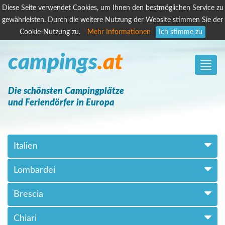
Diese Seite verwendet Cookies, um Ihnen den bestmöglichen Service zu
gewährleisten. Durch die weitere Nutzung der Website stimmen Sie der
Cookie-Nutzung zu.
Mehr Informationen
Ich stimme zu
campings
.at
Toggle
naviga
Die schönsten Campingplätze
und Feriendörfer in Europa
Italien
Lombardei
Brescia
Chiari