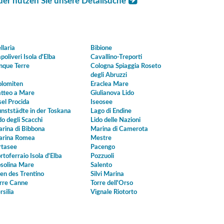
der nutzen Sie unsere Detailsuche
llaria
Bibione
poliveri Isola d'Elba
Cavallino-Treporti
nque Terre
Cologna Spiaggia Roseto
degli Abruzzi
lomiten
Eraclea Mare
tteo a Mare
Giulianova Lido
sel Procida
Iseosee
nststädte in der Toskana
Lago di Endine
do degli Scacchi
Lido delle Nazioni
rina di Bibbona
Marina di Camerota
rina Romea
Mestre
tasee
Pacengo
rtoferraio Isola d'Elba
Pozzuoli
solina Mare
Salento
en des Trentino
Silvi Marina
rre Canne
Torre dell'Orso
rsilia
Vignale Riotorto