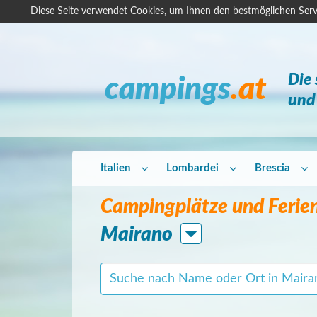
Diese Seite verwendet Cookies, um Ihnen den bestmöglichen Serv
Die
campings
.at
und 
Italien
Lombardei
Brescia
Campingplätze und Ferien
Mairano