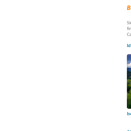
B
Si
fi
Ca
I
I