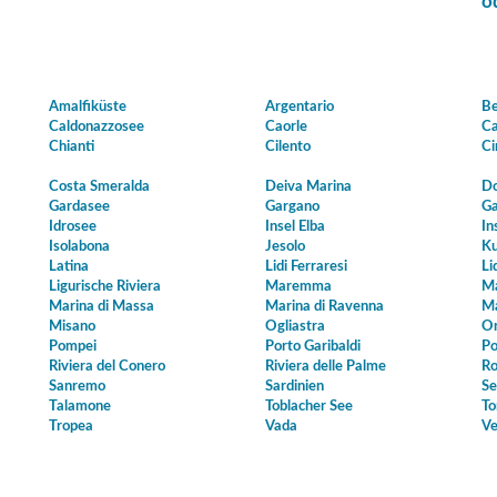
o
Amalfiküste
Argentario
Be
Caldonazzosee
Caorle
Ca
Chianti
Cilento
Ci
Costa Smeralda
Deiva Marina
Do
Gardasee
Gargano
Ga
Idrosee
Insel Elba
In
Isolabona
Jesolo
Ku
Latina
Lidi Ferraresi
Li
Ligurische Riviera
Maremma
Ma
Marina di Massa
Marina di Ravenna
Ma
Misano
Ogliastra
Or
Pompei
Porto Garibaldi
Po
Riviera del Conero
Riviera delle Palme
Ro
Sanremo
Sardinien
Se
Talamone
Toblacher See
To
Tropea
Vada
Ve