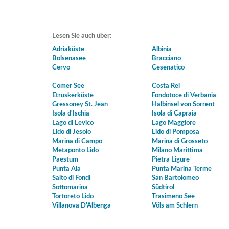
Lesen Sie auch über:
Adriaküste
Albinia
Bolsenasee
Bracciano
Cervo
Cesenatico
Comer See
Costa Rei
Etruskerküste
Fondotoce di Verbania
Gressoney St. Jean
Halbinsel von Sorrent
Isola d'Ischia
Isola di Capraia
Lago di Levico
Lago Maggiore
Lido di Jesolo
Lido di Pomposa
Marina di Campo
Marina di Grosseto
Metaponto Lido
Milano Marittima
Paestum
Pietra Ligure
Punta Ala
Punta Marina Terme
Salto di Fondi
San Bartolomeo
Sottomarina
Südtirol
Tortoreto Lido
Trasimeno See
Villanova D'Albenga
Völs am Schlern