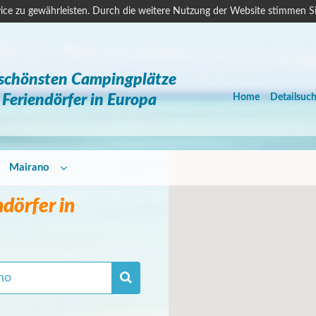
ice zu gewährleisten. Durch die weitere Nutzung der Website stimmen S
 schönsten Campingplätze
Feriendörfer in Europa
Home
Detailsuc
Mairano
dörfer in