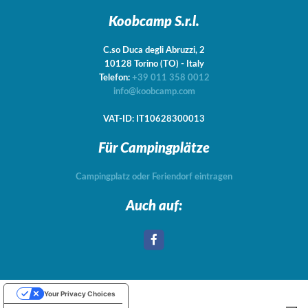
Koobcamp S.r.l.
C.so Duca degli Abruzzi, 2
10128
Torino
(TO)
-
Italy
Telefon:
+39 011 358 0012
info@koobcamp.com
VAT-ID: IT10628300013
Für Campingplätze
Campingplatz oder Feriendorf eintragen
Auch auf:
Your Privacy Choices