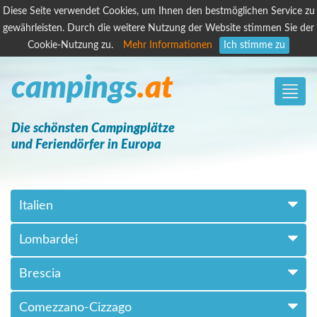
Diese Seite verwendet Cookies, um Ihnen den bestmöglichen Service zu
gewährleisten. Durch die weitere Nutzung der Website stimmen Sie der
Cookie-Nutzung zu.
Mehr Informationen
Ich stimme zu
campings
.at
Toggle
naviga
Die schönsten Campingplätze
und Feriendörfer in Europa
Italien
Lombardei
Brescia
Comezzano-Cizzago