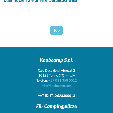
oder nutzen Sie unsere Detailsuche
Top
Koobcamp S.r.l.
C.so Duca degli Abruzzi, 2
10128
Torino
(TO)
-
Italy
Telefon:
+39 011 358 0012
info@koobcamp.com
VAT-ID: IT10628300013
Für Campingplätze