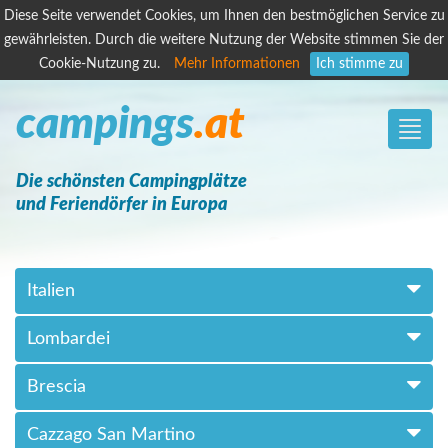
Diese Seite verwendet Cookies, um Ihnen den bestmöglichen Service zu
gewährleisten. Durch die weitere Nutzung der Website stimmen Sie der
Cookie-Nutzung zu.
Mehr Informationen
Ich stimme zu
campings
.at
Toggle
naviga
Die schönsten Campingplätze
und Feriendörfer in Europa
Italien
Lombardei
Brescia
Cazzago San Martino