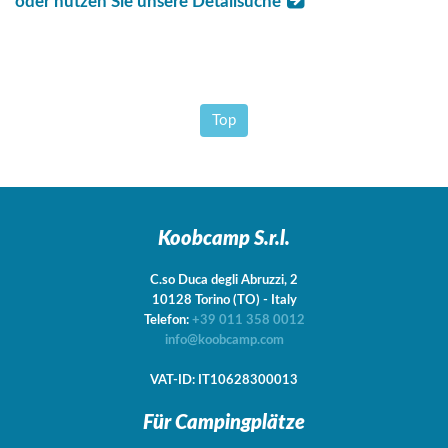
oder nutzen Sie unsere Detailsuche
Top
Koobcamp S.r.l.
C.so Duca degli Abruzzi, 2
10128
Torino
(TO)
-
Italy
Telefon:
+39 011 358 0012
info@koobcamp.com
VAT-ID: IT10628300013
Für Campingplätze