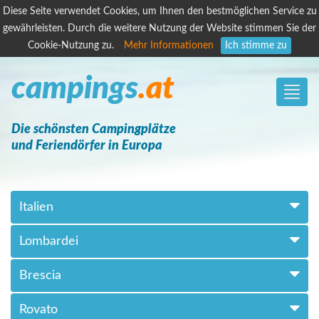
Diese Seite verwendet Cookies, um Ihnen den bestmöglichen Service zu
gewährleisten. Durch die weitere Nutzung der Website stimmen Sie der
Cookie-Nutzung zu.
Mehr Informationen
Ich stimme zu
campings
.at
Toggle
naviga
Die schönsten Campingplätze
und Feriendörfer in Europa
Italien
Lombardei
Brescia
Rovato