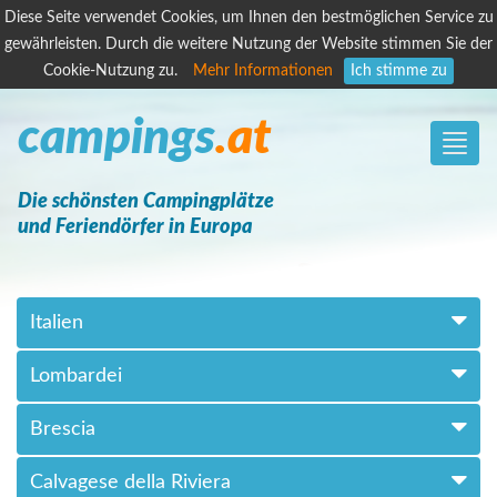
Diese Seite verwendet Cookies, um Ihnen den bestmöglichen Service zu
gewährleisten. Durch die weitere Nutzung der Website stimmen Sie der
Cookie-Nutzung zu.
Mehr Informationen
Ich stimme zu
campings
.at
Toggle
naviga
Die schönsten Campingplätze
und Feriendörfer in Europa
Italien
Lombardei
Brescia
Calvagese della Riviera