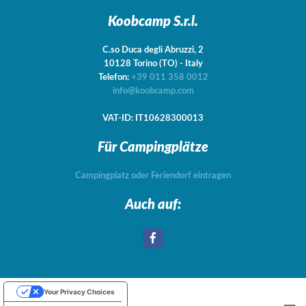
Koobcamp S.r.l.
C.so Duca degli Abruzzi, 2
10128
Torino
(TO)
-
Italy
Telefon:
+39 011 358 0012
info@koobcamp.com
VAT-ID: IT10628300013
Für Campingplätze
Campingplatz oder Feriendorf eintragen
Auch auf:
Your Privacy Choices