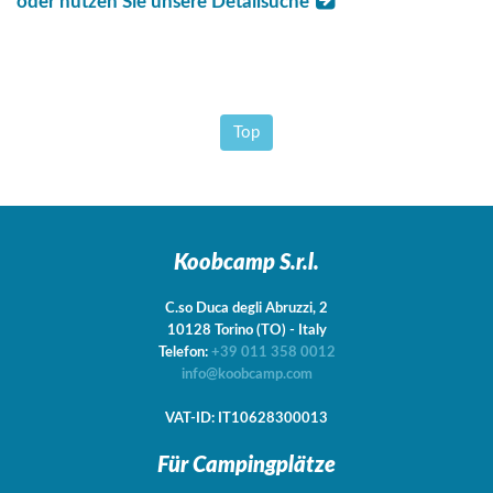
oder nutzen Sie unsere Detailsuche
Top
Koobcamp S.r.l.
C.so Duca degli Abruzzi, 2
10128
Torino
(TO)
-
Italy
Telefon:
+39 011 358 0012
info@koobcamp.com
VAT-ID: IT10628300013
Für Campingplätze