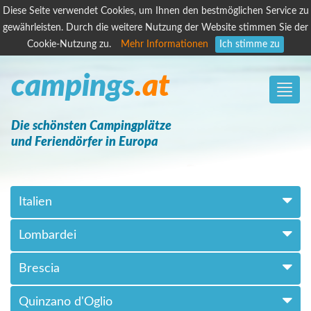
Diese Seite verwendet Cookies, um Ihnen den bestmöglichen Service zu
gewährleisten. Durch die weitere Nutzung der Website stimmen Sie der
Cookie-Nutzung zu.
Mehr Informationen
Ich stimme zu
campings
.at
Toggle
naviga
Die schönsten Campingplätze
und Feriendörfer in Europa
Italien
Lombardei
Brescia
Quinzano d'Oglio