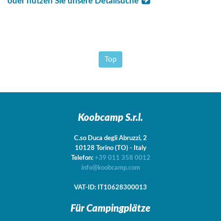
oder nutzen Sie unsere Detailsuche
Top
Koobcamp S.r.l.
C.so Duca degli Abruzzi, 2
10128
Torino
(TO)
-
Italy
Telefon:
+39 011 358 0012
info@koobcamp.com
VAT-ID: IT10628300013
Für Campingplätze