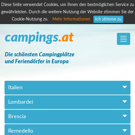
Diese Seite verwendet Cookies, um Ihnen den bestmöglichen Service zu
gewährleisten. Durch die weitere Nutzung der Website stimmen Sie der
Cookie-Nutzung zu.
Mehr Informationen
Ich stimme zu
campings
.at
Toggle
naviga
Die schönsten Campingplätze
und Feriendörfer in Europa
Italien
Lombardei
Brescia
Remedello