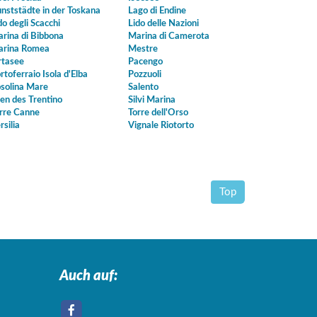
nststädte in der Toskana
Lago di Endine
do degli Scacchi
Lido delle Nazioni
rina di Bibbona
Marina di Camerota
rina Romea
Mestre
tasee
Pacengo
rtoferraio Isola d'Elba
Pozzuoli
solina Mare
Salento
en des Trentino
Silvi Marina
rre Canne
Torre dell'Orso
rsilia
Vignale Riotorto
Top
Auch auf: