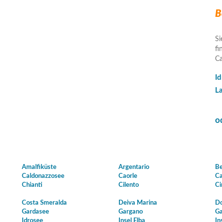
B
Si
fi
Ca
I
L
o
Amalfiküste
Argentario
Be
Caldonazzosee
Caorle
Ca
Chianti
Cilento
Ci
Costa Smeralda
Deiva Marina
Do
Gardasee
Gargano
Ga
Idrosee
Insel Elba
In