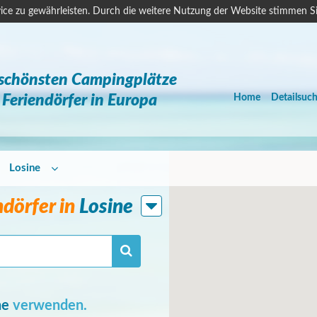
ice zu gewährleisten. Durch die weitere Nutzung der Website stimmen S
 schönsten Campingplätze
Feriendörfer in Europa
Home
Detailsuc
Losine
dörfer in
Losine
he
verwenden.