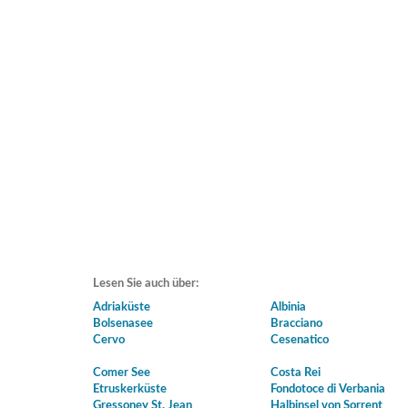
Lesen Sie auch über:
Adriaküste
Albinia
Bolsenasee
Bracciano
Cervo
Cesenatico
Comer See
Costa Rei
Etruskerküste
Fondotoce di Verbania
Gressoney St. Jean
Halbinsel von Sorrent