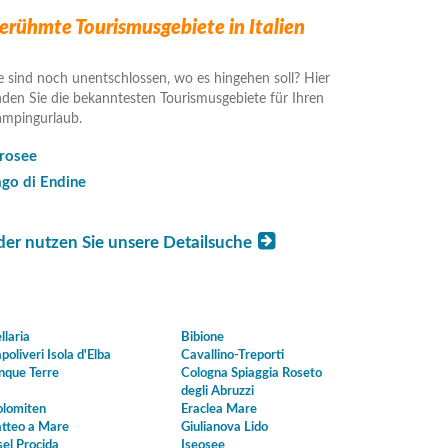
erühmte Tourismusgebiete in Italien
e sind noch unentschlossen, wo es hingehen soll? Hier
nden Sie die bekanntesten Tourismusgebiete für Ihren
mpingurlaub.
drosee
ago di Endine
der nutzen Sie unsere Detailsuche
llaria
Bibione
poliveri Isola d'Elba
Cavallino-Treporti
nque Terre
Cologna Spiaggia Roseto
degli Abruzzi
lomiten
Eraclea Mare
tteo a Mare
Giulianova Lido
sel Procida
Iseosee