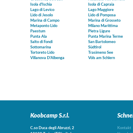
Isola d'Ischia
Isola di Capraia
Lago di Levico
Lago Maggiore
Lido di Jesolo
Lido di Pomposa
Marina di Campo
Marina di Grosseto
Metaponto Lido
Milano Marittima
Paestum
Pietra Ligure
Punta Ala
Punta Marina Terme
Salto di Fondi
San Bartolomeo
Sottomarina
Südtirol
Tortoreto Lido
Trasimeno See
Villanova D'Albenga
Völs am Schlern
Koobcamp S.r.l.
Schne
C.so Duca degli Abruzzi, 2
Kontakt