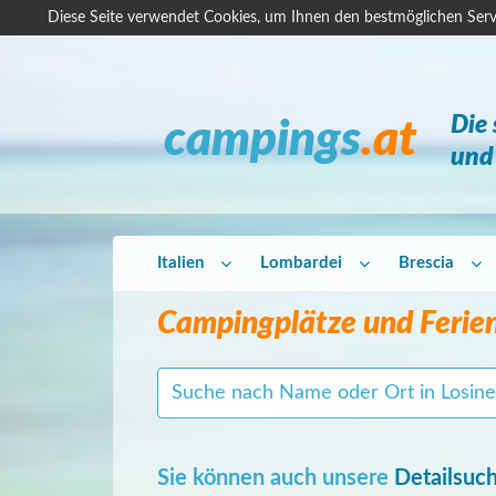
Diese Seite verwendet Cookies, um Ihnen den bestmöglichen Serv
Die
campings
.at
und 
Italien
Lombardei
Brescia
Campingplätze und Ferien
Sie können auch unsere
Detailsuc