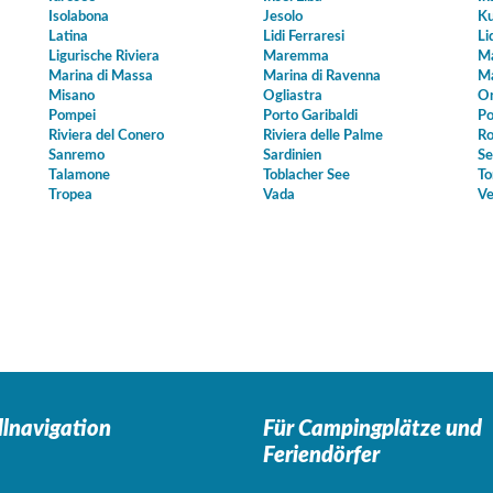
Isolabona
Jesolo
Ku
Latina
Lidi Ferraresi
Li
Ligurische Riviera
Maremma
Ma
Marina di Massa
Marina di Ravenna
Ma
Misano
Ogliastra
Or
Pompei
Porto Garibaldi
Po
Riviera del Conero
Riviera delle Palme
Ro
Sanremo
Sardinien
Se
Talamone
Toblacher See
To
Tropea
Vada
Ve
llnavigation
Für Campingplätze
und
Feriendörfer