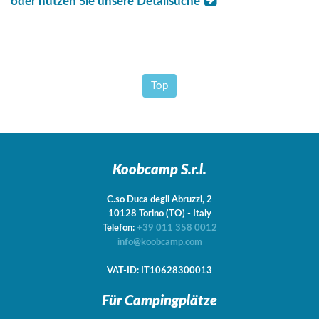
oder nutzen Sie unsere Detailsuche
Top
Koobcamp S.r.l.
C.so Duca degli Abruzzi, 2
10128
Torino
(TO)
-
Italy
Telefon:
+39 011 358 0012
info@koobcamp.com
VAT-ID: IT10628300013
Für Campingplätze