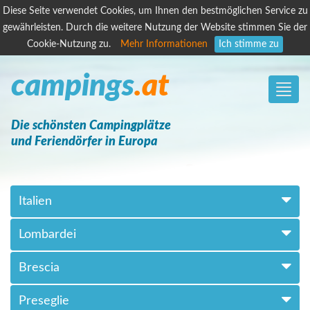
Diese Seite verwendet Cookies, um Ihnen den bestmöglichen Service zu
gewährleisten. Durch die weitere Nutzung der Website stimmen Sie der
Cookie-Nutzung zu.
Mehr Informationen
Ich stimme zu
campings
.at
Toggle
naviga
Die schönsten Campingplätze
und Feriendörfer in Europa
Italien
Lombardei
Brescia
Preseglie