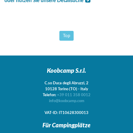
oder nutzen Sie unsere Detailsuche
Top
Koobcamp S.r.l.
C.so Duca degli Abruzzi, 2
10128
Torino
(TO)
-
Italy
Telefon:
+39 011 358 0012
info@koobcamp.com
VAT-ID: IT10628300013
Für Campingplätze