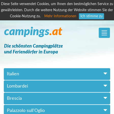
Diese Seite verwendet Cookies, um Ihnen den bestmöglichen Service zu
gewährleisten. Durch die weitere Nutzung der Website stimmen Sie der
Cookie-Nutzung zu.
Mehr Informationen
Ich stimme zu
campings
.at
Toggle
naviga
Die schönsten Campingplätze
und Feriendörfer in Europa
Italien
Lombardei
Brescia
Palazzolo sull'Oglio