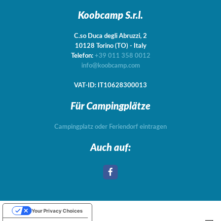
Koobcamp S.r.l.
C.so Duca degli Abruzzi, 2
10128
Torino
(TO)
-
Italy
Telefon:
+39 011 358 0012
info@koobcamp.com
VAT-ID: IT10628300013
Für Campingplätze
Campingplatz oder Feriendorf eintragen
Auch auf:
Your Privacy Choices