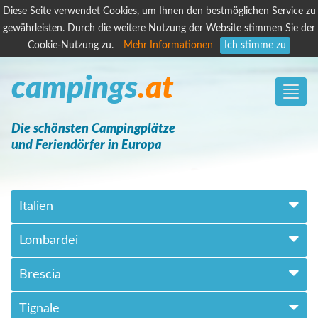
Diese Seite verwendet Cookies, um Ihnen den bestmöglichen Service zu
gewährleisten. Durch die weitere Nutzung der Website stimmen Sie der
Cookie-Nutzung zu.
Mehr Informationen
Ich stimme zu
campings
.at
Toggle
naviga
Die schönsten Campingplätze
und Feriendörfer in Europa
Italien
Lombardei
Brescia
Tignale