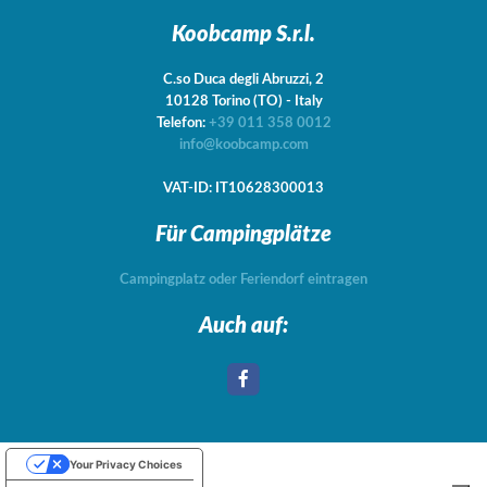
Koobcamp S.r.l.
C.so Duca degli Abruzzi, 2
10128
Torino
(TO)
-
Italy
Telefon:
+39 011 358 0012
info@koobcamp.com
VAT-ID: IT10628300013
Für Campingplätze
Campingplatz oder Feriendorf eintragen
Auch auf:
Your Privacy Choices