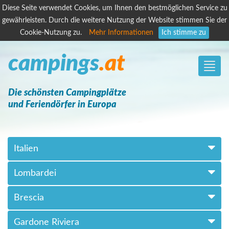
Diese Seite verwendet Cookies, um Ihnen den bestmöglichen Service zu
gewährleisten. Durch die weitere Nutzung der Website stimmen Sie der
Cookie-Nutzung zu.
Mehr Informationen
Ich stimme zu
campings
.at
Toggle
naviga
Die schönsten Campingplätze
und Feriendörfer in Europa
Italien
Lombardei
Brescia
Gardone Riviera