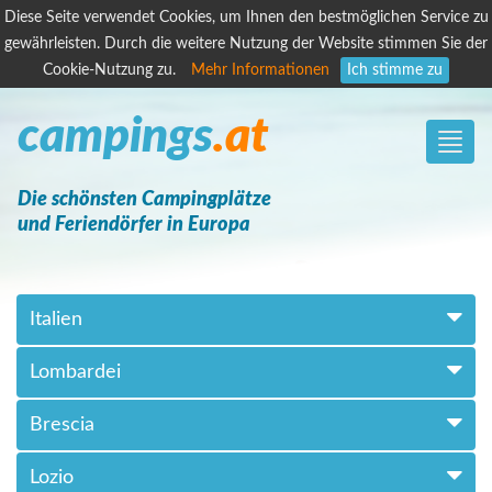
Diese Seite verwendet Cookies, um Ihnen den bestmöglichen Service zu
gewährleisten. Durch die weitere Nutzung der Website stimmen Sie der
Cookie-Nutzung zu.
Mehr Informationen
Ich stimme zu
campings
.at
Toggle
naviga
Die schönsten Campingplätze
und Feriendörfer in Europa
Italien
Lombardei
Brescia
Lozio