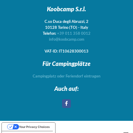
Koobcamp S.r.l.
C.so Duca degli Abruzzi, 2
10128
Torino
(TO)
-
Italy
Telefon:
+39 011 358 0012
info@koobcamp.com
VAT-ID: IT10628300013
Für Campingplätze
Campingplatz oder Feriendorf eintragen
Auch auf:
Your Privacy Choices