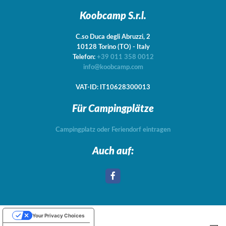
Koobcamp S.r.l.
C.so Duca degli Abruzzi, 2
10128
Torino
(TO)
-
Italy
Telefon:
+39 011 358 0012
info@koobcamp.com
VAT-ID: IT10628300013
Für Campingplätze
Campingplatz oder Feriendorf eintragen
Auch auf:
Your Privacy Choices