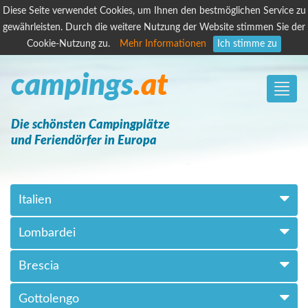
Diese Seite verwendet Cookies, um Ihnen den bestmöglichen Service zu
gewährleisten. Durch die weitere Nutzung der Website stimmen Sie der
Cookie-Nutzung zu.
Mehr Informationen
Ich stimme zu
campings
.at
Toggle
naviga
Die schönsten Campingplätze
und Feriendörfer in Europa
Italien
Lombardei
Brescia
Gottolengo