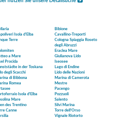
der nutzen Sie unsere Detailsuche
llaria
Bibione
poliveri Isola d'Elba
Cavallino-Treporti
nque Terre
Cologna Spiaggia Roseto
degli Abruzzi
lomiten
Eraclea Mare
tteo a Mare
Giulianova Lido
sel Procida
Iseosee
nststädte in der Toskana
Lago di Endine
do degli Scacchi
Lido delle Nazioni
rina di Bibbona
Marina di Camerota
rina Romea
Mestre
tasee
Pacengo
rtoferraio Isola d'Elba
Pozzuoli
solina Mare
Salento
en des Trentino
Silvi Marina
rre Canne
Torre dell'Orso
rsilia
Vignale Riotorto