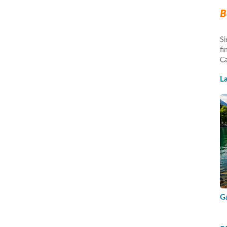
B
Si
fi
Ca
L
G