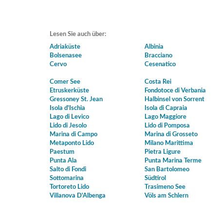
Lesen Sie auch über:
Adriaküste
Albinia
Bolsenasee
Bracciano
Cervo
Cesenatico
Comer See
Costa Rei
Etruskerküste
Fondotoce di Verbania
Gressoney St. Jean
Halbinsel von Sorrent
Isola d'Ischia
Isola di Capraia
Lago di Levico
Lago Maggiore
Lido di Jesolo
Lido di Pomposa
Marina di Campo
Marina di Grosseto
Metaponto Lido
Milano Marittima
Paestum
Pietra Ligure
Punta Ala
Punta Marina Terme
Salto di Fondi
San Bartolomeo
Sottomarina
Südtirol
Tortoreto Lido
Trasimeno See
Villanova D'Albenga
Völs am Schlern