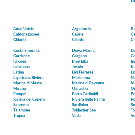
o
Amalfiküste
Argentario
Be
Caldonazzosee
Caorle
Ca
Chianti
Cilento
Ci
Costa Smeralda
Deiva Marina
Do
Gardasee
Gargano
Ga
Idrosee
Insel Elba
In
Isolabona
Jesolo
Ku
Latina
Lidi Ferraresi
Li
Ligurische Riviera
Maremma
Ma
Marina di Massa
Marina di Ravenna
Ma
Misano
Ogliastra
Or
Pompei
Porto Garibaldi
Po
Riviera del Conero
Riviera delle Palme
Ro
Sanremo
Sardinien
Se
Talamone
Toblacher See
To
Tropea
Vada
Ve