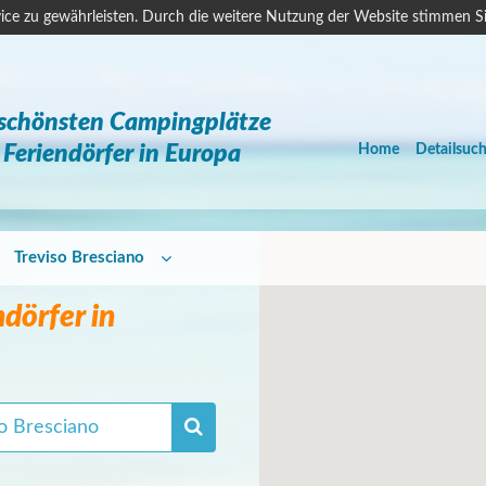
ice zu gewährleisten. Durch die weitere Nutzung der Website stimmen S
 schönsten Campingplätze
Feriendörfer in Europa
Home
Detailsuc
Treviso Bresciano
dörfer in