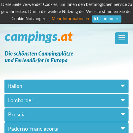
Diese Seite verwendet Cookies, um Ihnen den bestmöglichen Service zu
gewährleisten. Durch die weitere Nutzung der Website stimmen Sie der
Cookie-Nutzung zu.
Mehr Informationen
Ich stimme zu
campings
.at
Toggle
naviga
Die schönsten Campingplätze
und Feriendörfer in Europa
Italien
Lombardei
Brescia
Paderno Franciacorta