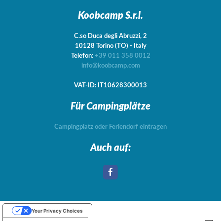
Koobcamp S.r.l.
C.so Duca degli Abruzzi, 2
10128
Torino
(TO)
-
Italy
Telefon:
+39 011 358 0012
info@koobcamp.com
VAT-ID: IT10628300013
Für Campingplätze
Campingplatz oder Feriendorf eintragen
Auch auf:
Your Privacy Choices