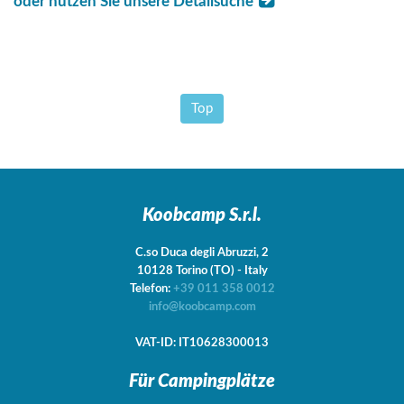
oder nutzen Sie unsere Detailsuche
Top
Koobcamp S.r.l.
C.so Duca degli Abruzzi, 2
10128
Torino
(TO)
-
Italy
Telefon:
+39 011 358 0012
info@koobcamp.com
VAT-ID: IT10628300013
Für Campingplätze