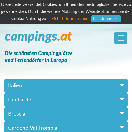
Diese Seite verwendet Cookies, um Ihnen den bestmöglichen Service zu
gewährleisten. Durch die weitere Nutzung der Website stimmen Sie der
Cookie-Nutzung zu.
Mehr Informationen
Ich stimme zu
campings
.at
Toggle
naviga
Die schönsten Campingplätze
und Feriendörfer in Europa
Italien
Lombardei
Brescia
Gardone Val Trompia