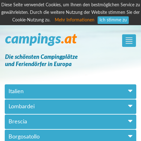
Diese Seite verwendet Cookies, um Ihnen den bestmöglichen Service zu
gewährleisten. Durch die weitere Nutzung der Website stimmen Sie der
Cookie-Nutzung zu.
Mehr Informationen
Ich stimme zu
campings
.at
Toggle
naviga
Die schönsten Campingplätze
und Feriendörfer in Europa
Italien
Lombardei
Brescia
Borgosatollo