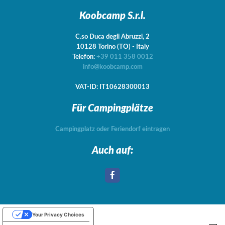
Koobcamp S.r.l.
C.so Duca degli Abruzzi, 2
10128
Torino
(TO)
-
Italy
Telefon:
+39 011 358 0012
info@koobcamp.com
VAT-ID: IT10628300013
Für Campingplätze
Campingplatz oder Feriendorf eintragen
Auch auf:
Your Privacy Choices