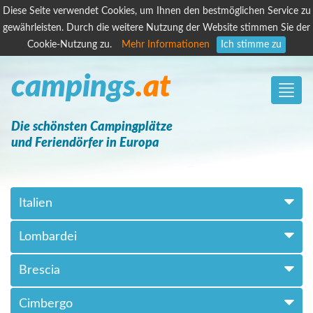
Diese Seite verwendet Cookies, um Ihnen den bestmöglichen Service zu
gewährleisten. Durch die weitere Nutzung der Website stimmen Sie der
Cookie-Nutzung zu.
Mehr Informationen
Ich stimme zu
campings
.at
Toggle
naviga
Die schönsten Campingplätze
und Feriendörfer in Europa
Italien
Lombardei
Brescia
Cimbergo