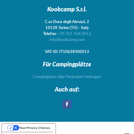
Koobcamp S.r.l.
C.so Duca degli Abruzzi, 2
10128
Torino
(TO)
-
Italy
Telefon:
+39 011 358 0012
info@koobcamp.com
VAT-ID: IT10628300013
Für Campingplätze
Campingplatz oder Feriendorf eintragen
Auch auf:
Your Privacy Choices