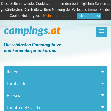
Diese Seite verwendet Cookies, um Ihnen den bestmöglichen Service zu
gewährleisten. Durch die weitere Nutzung der Website stimmen Sie der
Cookie-Nutzung zu.
Mehr Informationen
Ich stimme zu
campings
.at
Toggle
naviga
Die schönsten Campingplätze
und Feriendörfer in Europa
Italien
Lombardei
Brescia
Lonato del Garda