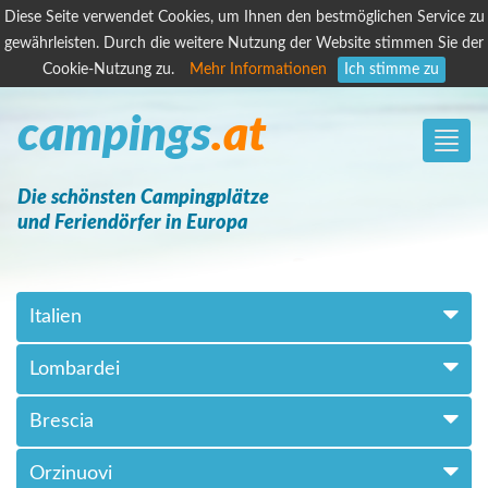
Diese Seite verwendet Cookies, um Ihnen den bestmöglichen Service zu
gewährleisten. Durch die weitere Nutzung der Website stimmen Sie der
Cookie-Nutzung zu.
Mehr Informationen
Ich stimme zu
campings
.at
Toggle
naviga
Die schönsten Campingplätze
und Feriendörfer in Europa
Italien
Lombardei
Brescia
Orzinuovi