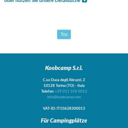
oder nutzen Sie unsere Detailsuche
Top
Koobcamp S.r.l.
C.so Duca degli Abruzzi, 2
10128
Torino
(TO)
-
Italy
Telefon:
+39 011 358 0012
info@koobcamp.com
VAT-ID: IT10628300013
Für Campingplätze