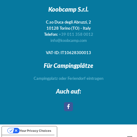
Koobcamp S.r.l.
C.so Duca degli Abruzzi, 2
10128
Torino
(TO)
-
Italy
Telefon:
+39 011 358 0012
info@koobcamp.com
VAT-ID: IT10628300013
Für Campingplätze
Campingplatz oder Feriendorf eintragen
Auch auf:
Your Privacy Choices