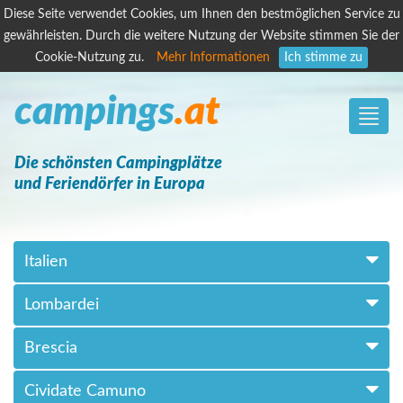
Diese Seite verwendet Cookies, um Ihnen den bestmöglichen Service zu
gewährleisten. Durch die weitere Nutzung der Website stimmen Sie der
Cookie-Nutzung zu.
Mehr Informationen
Ich stimme zu
campings
.at
Toggle
naviga
Die schönsten Campingplätze
und Feriendörfer in Europa
Italien
Lombardei
Brescia
Cividate Camuno